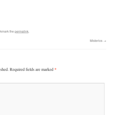
okmark the
permalink
.
Misterios
→
*
ished.
Required fields are marked