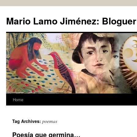
Skip
to
Mario Lamo Jiménez: Bloguer
content
Home
poemas
Tag Archives:
Poesía que germina…